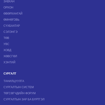
ЗАВХАН
ОРХОН
ӨВӨРХАНГАЙ
ӨМНӨГОВЬ
СҮХБААТАР
СЭЛЭНГЭ
ТӨВ
УВС
ХОВД
ХӨВСГӨЛ
ХЭНТИЙ
СУРГАЛТ
ТАНИЛЦУУЛГА
СУРГАЛТЫН СИСТЕМ
ТӨГСӨГЧДИЙН ФОРУМ
СУРГАЛТЫН ЗАР БА БҮРТГЭЛ