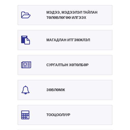
МЭДЭЭ, МЭДЭЭЛЭЛ ТАЙЛАН
ТӨЛӨВЛӨГӨӨ ИЛГЭЭХ
МАГАДЛАН ИТГЭМЖЛЭЛ
СУРГАЛТЫН ХӨТӨЛБӨР
ЗӨВЛӨМЖ
ТООЦООЛУУР