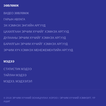
ЗӨВЛӨМЖ
ВИДЕО ЗӨВЛӨМЖ
ГАРЫН АВЛАГА
ЭХ ХЭМНЭХ ЭНГИЙН АРГУУД
ЦАХИЛГААН ЭРЧИМ ХҮЧИЙГ ХЭМНЭХ АРГУУД
ДУЛААНЫ ЭРЧИМ ХҮЧИЙГ ХЭМНЭХ АРГУУД
БАРИЛГЫН ЭРЧИМ ХҮЧИЙГ ХЭМНЭХ АРГУУД
ЭРЧИМ ХҮЧ ХЭМНЭХ МЕНЕЖЕМЕНТИЙН АРГУУД
МЭДЭЭ
СТАТИСТИК МЭДЭЭ
ТАЙЛАН МЭДЭЭ
МЭДЭЭ, МЭДЭЭЛЭЛ
© 2018 ЭРЧИМ ХҮЧНИЙ ЗОХИЦУУЛАХ ХОРОО / ЭРЧИМ ХҮЧНИЙ ХЭМНЭЛТ, ҮР
АШИГ