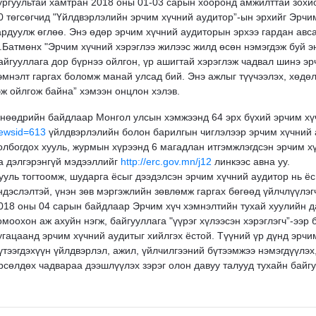
ургуультай хамтран 2018 оны 01-03 сарын хооронд амжилттай зохио
0 төгсөгчид "Үйлдвэрлэлийн эрчим хүчний аудитор”-ын эрхийг Эрчи
ардуулж өглөө. Энэ өдөр эрчим хүчний аудиторын эрхээ гардан ав
.Батмөнх "Эрчим хүчний хэрэглээ жилээс жилд өсөн нэмэгдэж буй энэ
айгууллага дор бүрнээ ойлгон, үр ашигтай хэрэглэж чадвал шинэ э
эмнэлт гаргах боломж манай улсад бий. Энэ ажлыг түүчээлэх, хөдөл
эж ойлгож байна” хэмээн онцлон хэлэв.
нөөдрийн байдлаар Монгол улсын хэмжээнд 64 эрх бүхий эрчим х
ewsid=613
үйлдвэрлэлийн болон барилгын чиглэлээр эрчим хүчний 
олбогдох хууль, журмын хүрээнд 6 магадлан итгэмжлэгдсэн эрчим 
а дэлгэрэнгүй мэдээллийг
http://erc.gov.mn/j12
линкээс авна уу.
ууль тогтоомж, шударга ёсыг дээдэлсэн эрчим хүчний аудитор нь ёс
ндэслэлтэй, үнэн зөв мэргэжлийн зөвлөмж гаргах бөгөөд үйлчлүүлэг
018 оны 04 сарын байдлаар Эрчим хүч хэмнэлтийн тухай хуулийн да
омоохон аж ахуйн нэгж, байгууллага "үүрэг хүлээсэн хэрэглэгч”-ээр 
угацаанд эрчим хүчний аудитыг хийлгэх ёстой. Түүний үр дүнд эрчим
үтээгдэхүүн үйлдвэрлэл, ажил, үйлчилгээний бүтээмжээ нэмэгдүүлэх
рсөлдөх чадвараа дээшлүүлэх зэрэг олон давуу талууд тухайн байг