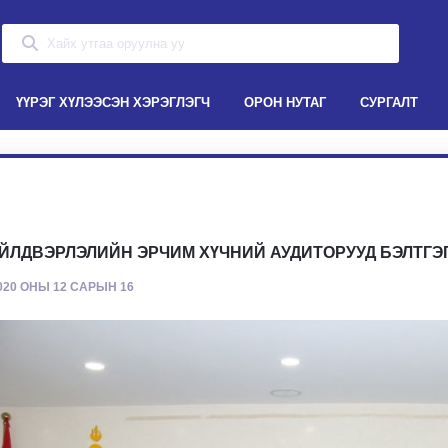
ҮҮРЭГ ХҮЛЭЭСЭН ХЭРЭГЛЭГЧ
ОРОН НУТАГ
СУРГАЛТ
ЙЛДВЭРЛЭЛИЙН ЭРЧИМ ХҮЧНИЙ АУДИТОРУУД БЭЛТГЭ
020 ОНЫ 12 САРЫН 16