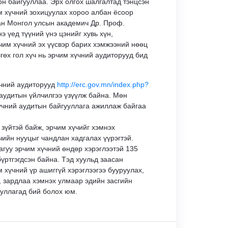
н байгууллаа. Эрх олгох шалгалтад тэнцсэн
м хүчний зохицуулах хороо албан ёсоор
сан Монгол улсын академич Др. Проф.
 үед түүний үнэ цэнийг хувь хүн,
рчим хүчний эх үүсвэр барих хэмжээний нөөц
гөх гол хүч нь эрчим хүчний аудиторууд бид
үчний аудиторууд
http://erc.gov.mn/index.php?
аудитын үйлчилгээ үзүүлж байна. Мөн
хүчний аудитын байгууллага ажиллаж байгаа
 зүйтэй байж, эрчим хүчийг хэмнэх
чийн нууцыг чандлан хадгалах үүрэгтэй.
гуу эрчим хүчний өндөр хэрэглээтэй 135
бүртгэгдсэн байна. Тэд хуульд заасан
 хүчний үр ашиггүй хэрэглээгээ бууруулах,
, зардлаа хэмнэх улмаар эдийн засгийн
ууллагад бий болох юм.