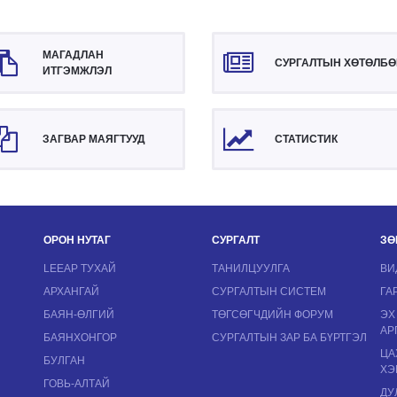
МАГАДЛАН
СУРГАЛТЫН ХӨТӨЛБӨ
ИТГЭМЖЛЭЛ
ЗАГВАР МАЯГТУУД
СТАТИСТИК
ОРОН НУТАГ
СУРГАЛТ
ЗӨ
LEEAP ТУХАЙ
ТАНИЛЦУУЛГА
ВИ
АРХАНГАЙ
СУРГАЛТЫН СИСТЕМ
ГА
БАЯН-ӨЛГИЙ
ТӨГСӨГЧДИЙН ФОРУМ
ЭХ
АР
БАЯНХОНГОР
СУРГАЛТЫН ЗАР БА БҮРТГЭЛ
ЦА
БУЛГАН
ХЭ
ГОВЬ-АЛТАЙ
ДУ