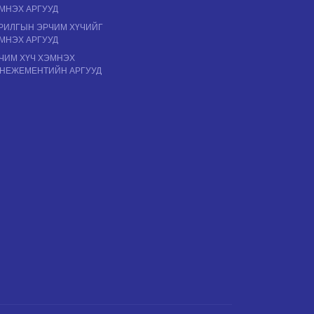
МНЭХ АРГУУД
РИЛГЫН ЭРЧИМ ХҮЧИЙГ
МНЭХ АРГУУД
ЧИМ ХҮЧ ХЭМНЭХ
НЕЖЕМЕНТИЙН АРГУУД