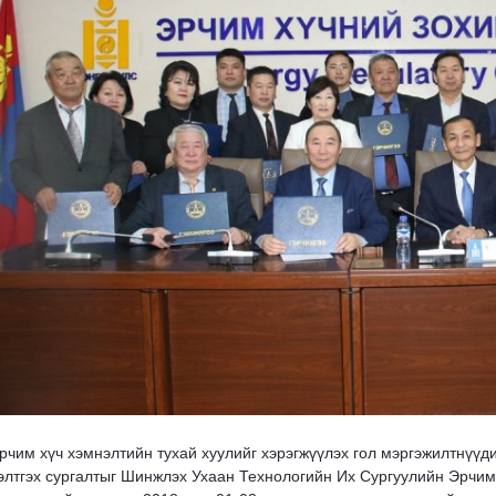
рчим хүч хэмнэлтийн тухай хуулийг хэрэгжүүлэх гол мэргэжилтнүүд
элтгэх сургалтыг Шинжлэх Ухаан Технологийн Их Сургуулийн Эрчим 