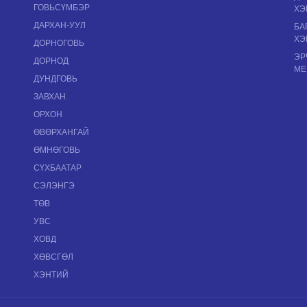
ГОВЬСҮМБЭР
ХЭ
ДАРХАН-УУЛ
БА
ХЭ
ДОРНОГОВЬ
ЭР
ДОРНОД
МЕ
ДУНДГОВЬ
ЗАВХАН
ОРХОН
ӨВӨРХАНГАЙ
ӨМНӨГОВЬ
СҮХБААТАР
СЭЛЭНГЭ
ТӨВ
УВС
ХОВД
ХӨВСГӨЛ
ХЭНТИЙ