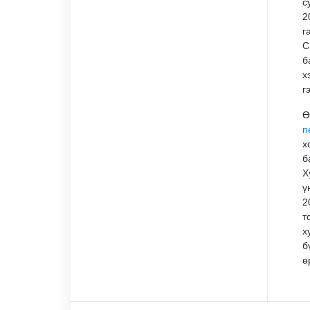
с
2
г
С
б
х
г
Ө
n
х
б
Х
ү
2
т
х
б
ө