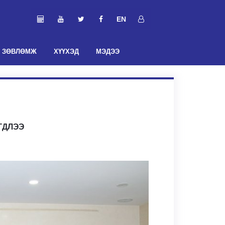
EN
ЗӨВЛӨМЖ
ХҮҮХЭД
МЭДЭЭ
ГДЛЭЭ