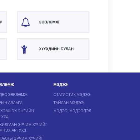
Р
ЗӨВЛӨМЖ
ХҮҮХДИЙН БУЛАН
ВЛӨМЖ
МЭДЭЭ
ДЕО ЗӨВЛӨМЖ
СТАТИСТИК МЭДЭЭ
РЫН АВЛАГА
ТАЙЛАН МЭДЭЭ
 ХЭМНЭХ ЭНГИЙН
МЭДЭЭ, МЭДЭЭЛЭЛ
ГУУД
ХИЛГААН ЭРЧИМ ХҮЧИЙГ
МНЭХ АРГУУД
ЛААНЫ ЭРЧИМ ХҮЧИЙГ