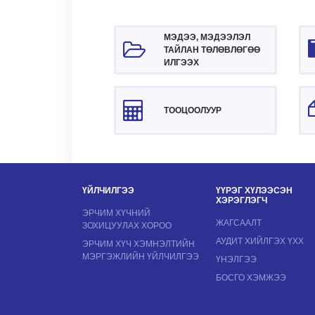
МЭДЭЭ, МЭДЭЭЛЭЛ
ТАЙЛАН ТӨЛӨВЛӨГӨӨ
ИЛГЭЭХ
ТООЦООЛУУР
ҮЙЛЧИЛГЭЭ
ҮҮРЭГ ХҮЛЭЭСЭН
ХЭРЭГЛЭГЧ
ЭРЧИМ ХҮЧНИЙ
ЖАГСААЛТ
ЗОХИЦУУЛАХ ХОРОО
АУДИТ ХИЙЛГЭХ ҮХХ
ЭРЧИМ ХҮЧ ХЭМНЭЛТИЙН
МЭРГЭЖЛИЙН ҮЙЛЧИЛГЭЭ
ҮНЭЛГЭЭ
БОСГО ХЭМЖЭЭ