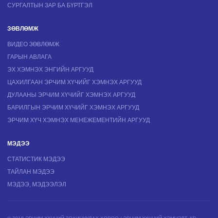
СУРГАЛТЫН ЗАР БА БҮРТГЭЛ
ЗӨВЛӨМЖ
ВИДЕО ЗӨВЛӨМЖ
ГАРЫН АВЛАГА
ЭХ ХЭМНЭХ ЭНГИЙН АРГУУД
ЦАХИЛГААН ЭРЧИМ ХҮЧИЙГ ХЭМНЭХ АРГУУД
ДУЛААНЫ ЭРЧИМ ХҮЧИЙГ ХЭМНЭХ АРГУУД
БАРИЛГЫН ЭРЧИМ ХҮЧИЙГ ХЭМНЭХ АРГУУД
ЭРЧИМ ХҮЧ ХЭМНЭХ МЕНЕЖЕМЕНТИЙН АРГУУД
МЭДЭЭ
СТАТИСТИК МЭДЭЭ
ТАЙЛАН МЭДЭЭ
МЭДЭЭ, МЭДЭЭЛЭЛ