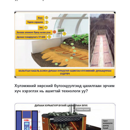
Хүлэмжний хөрсний бүлээцүүлгэнд цахилгаан эрчим
хүч хэрэглэх нь ашигтай технологи уу?