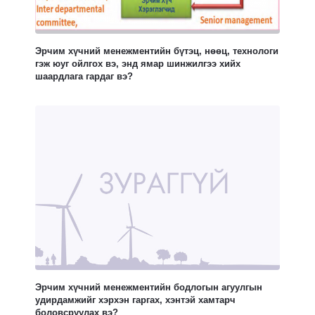
Эрчим хүчний менежментийн бүтэц, нөөц, технологи
гэж юуг ойлгох вэ, энд ямар шинжилгээ хийх
шаардлага гардаг вэ?
Эрчим хүчний менежментийн бодлогын агуулгын
удирдамжийг хэрхэн гаргах, хэнтэй хамтарч
боловсруулах вэ?