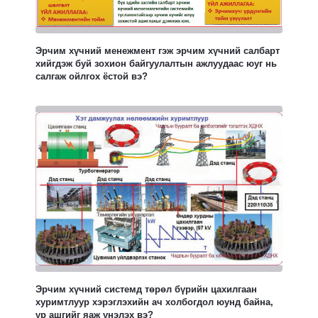
Эрчим хүчний менежмент гэж эрчим хүчний салбарт
хийгдэж буй зохион байгуулалтын ажлуудаас юуг нь
салгаж ойлгох ёстой вэ?
Эрчим хүчний системд төрөл бүрийн цахилгаан
хуримтлуур хэрэглэхийн ач холбогдол юунд байна,
үр ашгийг яаж үнэлэх вэ?