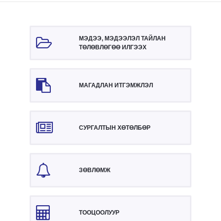
МЭДЭЭ, МЭДЭЭЛЭЛ ТАЙЛАН
ТӨЛӨВЛӨГӨӨ ИЛГЭЭХ
МАГАДЛАН ИТГЭМЖЛЭЛ
СУРГАЛТЫН ХӨТӨЛБӨР
ЗӨВЛӨМЖ
ТООЦООЛУУР