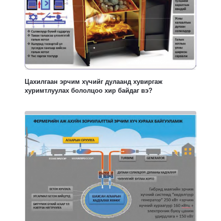
Цахилгаан эрчим хүчийг дулаанд хувиргаж
хуримтлуулах бололцоо хир байдаг вэ?