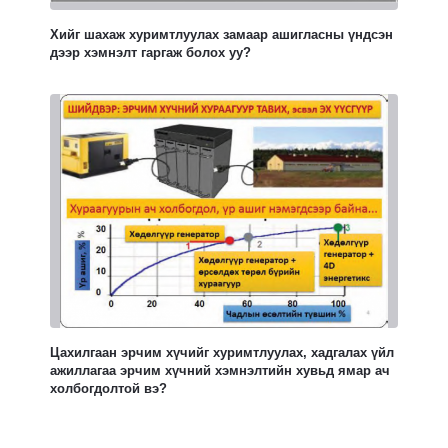
Хийг шахаж хуримтлуулах замаар ашигласны үндсэн
дээр хэмнэлт гаргаж болох уу?
Цахилгаан эрчим хүчийг хуримтлуулах, хадгалах үйл
ажиллагаа эрчим хүчний хэмнэлтийн хувьд ямар ач
холбогдолтой вэ?