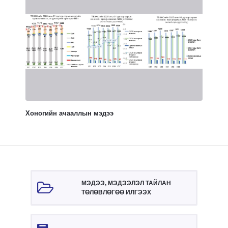
Хоногийн ачааллын мэдээ
МЭДЭЭ, МЭДЭЭЛЭЛ ТАЙЛАН
ТӨЛӨВЛӨГӨӨ ИЛГЭЭХ