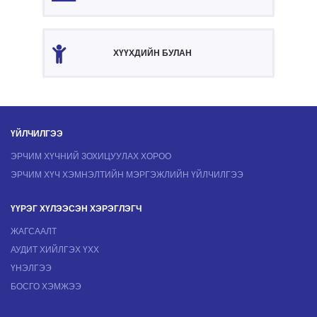
ХҮҮХДИЙН БУЛАН
ҮЙЛЧИЛГЭЭ
ЭРЧИМ ХҮЧНИЙ ЗОХИЦУУЛАХ ХОРОО
ЭРЧИМ ХҮЧ ХЭМНЭЛТИЙН МЭРГЭЖЛИЙН ҮЙЛЧИЛГЭЭ
ҮҮРЭГ ХҮЛЭЭСЭН ХЭРЭГЛЭГЧ
ЖАГСААЛТ
АУДИТ ХИЙЛГЭХ ҮХХ
ҮНЭЛГЭЭ
БОСГО ХЭМЖЭЭ