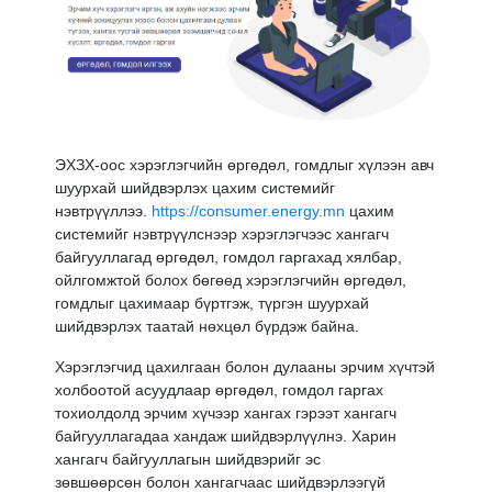
ЭХЗХ-оос хэрэглэгчийн өргөдөл, гомдлыг хүлээн авч
шуурхай шийдвэрлэх цахим системийг
нэвтрүүллээ.
https://consumer.energy.mn
цахим
системийг нэвтрүүлснээр хэрэглэгчээс хангагч
байгууллагад өргөдөл, гомдол гаргахад хялбар,
ойлгомжтой болох бөгөөд хэрэглэгчийн өргөдөл,
гомдлыг цахимаар бүртгэж, түргэн шуурхай
шийдвэрлэх таатай нөхцөл бүрдэж байна.
Хэрэглэгчид цахилгаан болон дулааны эрчим хүчтэй
холбоотой асуудлаар өргөдөл, гомдол гаргах
тохиолдолд эрчим хүчээр хангах гэрээт хангагч
байгууллагадаа хандаж шийдвэрлүүлнэ. Харин
хангагч байгууллагын шийдвэрийг эс
зөвшөөрсөн болон хангагчаас шийдвэрлээгүй