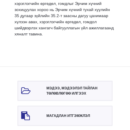
хэрэглэгчийн өргөдөл, гомдлыг Эрчим хүчний
зохицуулах хороо нь Эрчим хүчний тухай хуулийн
35 дугаар зүйлийн 35.2-т заасны дагуу цахимаар
хүлээн авах, хэрэглэгчийн өргөдөл, гомдол
шийдвэрлэх хангагч байгууллагын үйл ажиллагаанд
хяналт тавина.
МЭДЭЭ, МЭДЭЭЛЭЛ ТАЙЛАН
ТӨЛӨВЛӨГӨӨ ИЛГЭЭХ
МАГАДЛАН ИТГЭМЖЛЭЛ