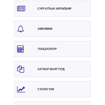
СУРГАЛТЫН ХӨТӨЛБӨР
ЗӨВЛӨМЖ
ТООЦООЛУУР
ЗАГВАР МАЯГТУУД
СТАТИСТИК