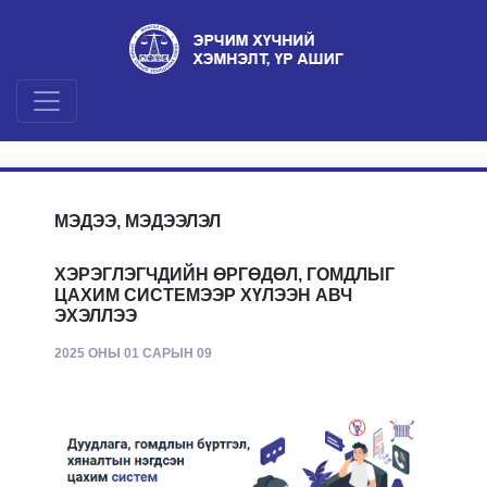
МЭДЭЭ, МЭДЭЭЛЭЛ
ХЭРЭГЛЭГЧДИЙН ӨРГӨДӨЛ, ГОМДЛЫГ
ЦАХИМ СИСТЕМЭЭР ХҮЛЭЭН АВЧ
ЭХЭЛЛЭЭ
2025 ОНЫ 01 САРЫН 09