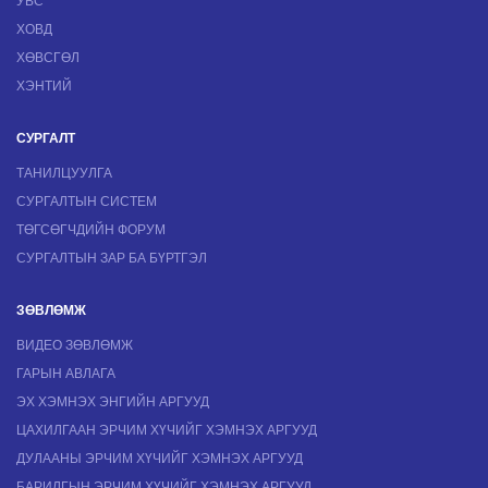
УВС
ХОВД
ХӨВСГӨЛ
ХЭНТИЙ
СУРГАЛТ
ТАНИЛЦУУЛГА
СУРГАЛТЫН СИСТЕМ
ТӨГСӨГЧДИЙН ФОРУМ
СУРГАЛТЫН ЗАР БА БҮРТГЭЛ
ЗӨВЛӨМЖ
ВИДЕО ЗӨВЛӨМЖ
ГАРЫН АВЛАГА
ЭХ ХЭМНЭХ ЭНГИЙН АРГУУД
ЦАХИЛГААН ЭРЧИМ ХҮЧИЙГ ХЭМНЭХ АРГУУД
ДУЛААНЫ ЭРЧИМ ХҮЧИЙГ ХЭМНЭХ АРГУУД
БАРИЛГЫН ЭРЧИМ ХҮЧИЙГ ХЭМНЭХ АРГУУД