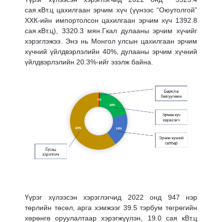
сая.кВт.ц цахилгаан эрчим хүч (үүнээс “Оюутолгой”
ХХК-ийн импортолсон цахилгаан эрчим хүч 1392.8
сая.кВт.ц), 3320.3 мян.Гкал дулааны эрчим хүчийг
хэрэглэжээ. Энэ нь Монгол улсын цахилгаан эрчим
хүчний үйлдвэрлэлийн 40%, дулааны эрчим хүчний
үйлдвэрлэлийн 20.3%-ийг эзэлж байна.
Үүрэг хүлээсэн хэрэглэгчид 2022 онд 947 нэр
төрлийн төсөл, арга хэмжээг 39.5 тэрбум төгрөгийн
хөрөнгө оруулалтаар хэрэгжүүлэн, 19.0 сая кВт.ц