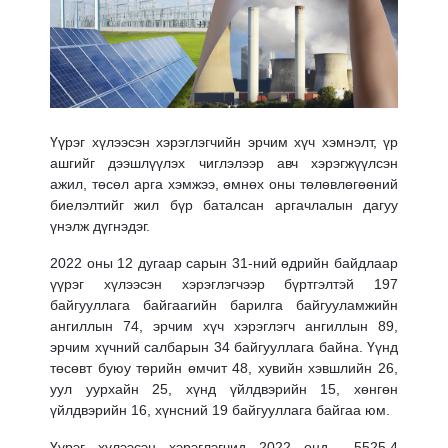
Үүрэг хүлээсэн хэрэглэгчийн эрчим хүч хэмнэлт, үр
ашгийг дээшлүүлэх чиглэлээр авч хэрэгжүүлсэн
ажил, төсөл арга хэмжээ, өмнөх оны төлөвлөгөөний
биелэлтийг жил бүр баталсан аргачлалын дагуу
үнэлж дүгнэдэг.
2022 оны 12 дугаар сарын 31-ний өдрийн байдлаар
үүрэг хүлээсэн хэрэглэгчээр бүртгэлтэй 197
байгууллага байгаагийн барилга байгууламжийн
ангиллын 74, эрчим хүч хэрэглэгч ангиллын 89,
эрчим хүчний салбарын 34 байгууллага байна. Үүнд
төсөвт буюу төрийн өмчит 48, хувийн хэвшлийн 26,
уул уурхайн 25, хүнд үйлдвэрийн 15, хөнгөн
үйлдвэрийн 16, хүнсний 19 байгууллага байгаа юм.
Үүрэг хүлээсэн хэрэглэгчид 2022 онд 5525.4