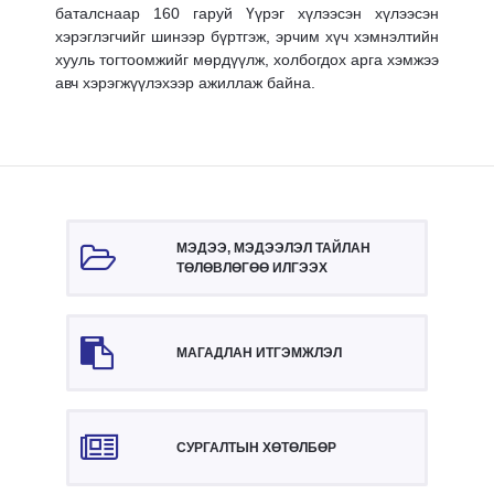
баталснаар 160 гаруй Үүрэг хүлээсэн хүлээсэн
хэрэглэгчийг шинээр бүртгэж, эрчим хүч хэмнэлтийн
хууль тогтоомжийг мөрдүүлж, холбогдох арга хэмжээ
авч хэрэгжүүлэхээр ажиллаж байна.
МЭДЭЭ, МЭДЭЭЛЭЛ ТАЙЛАН
ТӨЛӨВЛӨГӨӨ ИЛГЭЭХ
МАГАДЛАН ИТГЭМЖЛЭЛ
СУРГАЛТЫН ХӨТӨЛБӨР