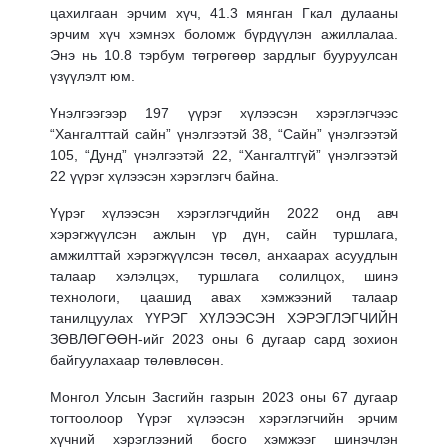
цахилгаан эрчим хүч, 41.3 мянган Гкал дулааны
эрчим хүч хэмнэх боломж бүрдүүлэн ажиллалаа.
Энэ нь 10.8 тэрбум төгрөгөөр зардлыг бууруулсан
үзүүлэлт юм.
Үнэлгээгээр 197 үүрэг хүлээсэн хэрэглэгчээс
“Хангалттай сайн” үнэлгээтэй 38, “Сайн” үнэлгээтэй
105, “Дунд” үнэлгээтэй 22, “Хангалтгүй” үнэлгээтэй
22 үүрэг хүлээсэн хэрэглэгч байна.
Үүрэг хүлээсэн хэрэглэгчдийн 2022 онд авч
хэрэгжүүлсэн ажлын үр дүн, сайн туршлага,
амжилттай хэрэгжүүлсэн төсөл, анхаарах асуудлын
талаар хэлэлцэх, туршлага солилцох, шинэ
технологи, цаашид авах хэмжээний талаар
танилцуулах ҮҮРЭГ ХҮЛЭЭСЭН ХЭРЭГЛЭГЧИЙН
ЗӨВЛӨГӨӨН-ийг 2023 оны 6 дугаар сард зохион
байгуулахаар төлөвлөсөн.
Монгол Улсын Засгийн газрын 2023 оны 67 дугаар
тогтоолоор Үүрэг хүлээсэн хэрэглэгчийн эрчим
хүчний хэрэглээний босго хэмжээг шинэчлэн