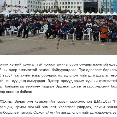
рчим хүчний хэмнэлттэй ногоон амины орон сууцны нээлттэй өдөр
2-ны өдөр амжилттай зохион байгуулагдлаа. Тус өдөрлөгт барилгы
0 гаруй аж ахуйн нэгж оролцож иргэд олон нийтэд мэдээлэл өгс
айшин сууцанд амьдардаг. Эдгээр өрхүүд эрчим хүчний хэмнэлттэ
эр, байшингаа өөрчилж чадвал Эрдэнэт хотын агаар, хөрсний бох
еэр онцолж байсан.
ХЗХ-ны Эрчим хүч хэмнэлтийн газрын мэргэжилтэн Д.Машбат “Но
ролцож, эрчим хүчний хэмнэлт, хэрэглээг удирдах, эрчим хүчн
олбогдолын талаар Орхон аймгийн иргэд, олон нийтэд мэдээлэл, з