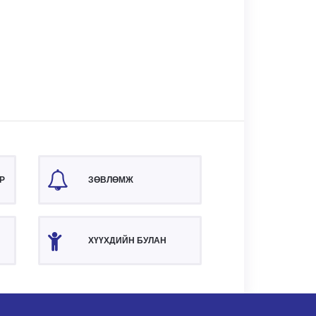
Р
ЗӨВЛӨМЖ
ХҮҮХДИЙН БУЛАН