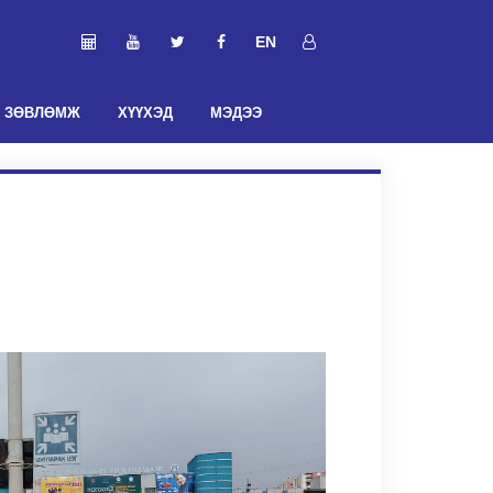
EN
ЗӨВЛӨМЖ
ХҮҮХЭД
МЭДЭЭ