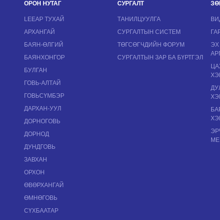
ОРОН НУТАГ
СУРГАЛТ
ЗӨ
LEEAP ТУХАЙ
ТАНИЛЦУУЛГА
ВИ
АРХАНГАЙ
СУРГАЛТЫН СИСТЕМ
ГА
БАЯН-ӨЛГИЙ
ТӨГСӨГЧДИЙН ФОРУМ
ЭХ
АР
БАЯНХОНГОР
СУРГАЛТЫН ЗАР БА БҮРТГЭЛ
ЦА
БУЛГАН
ХЭ
ГОВЬ-АЛТАЙ
ДУ
ГОВЬСҮМБЭР
ХЭ
ДАРХАН-УУЛ
БА
ХЭ
ДОРНОГОВЬ
ЭР
ДОРНОД
МЕ
ДУНДГОВЬ
ЗАВХАН
ОРХОН
ӨВӨРХАНГАЙ
ӨМНӨГОВЬ
СҮХБААТАР