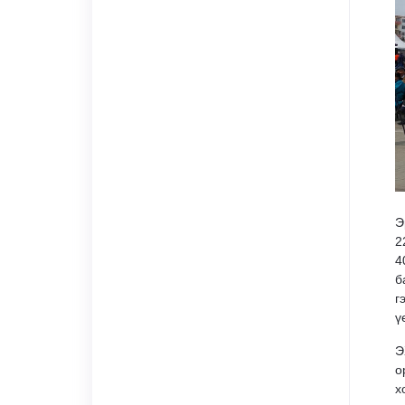
Э
2
4
б
г
ү
Э
о
х