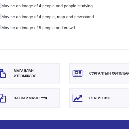
МАГАДЛАН
СУРГАЛТЫН ХӨТӨЛБӨ
ИТГЭМЖЛЭЛ
ЗАГВАР МАЯГТУУД
СТАТИСТИК