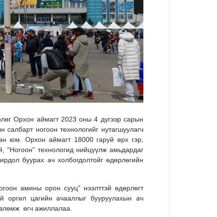
лөг Орхон аймагт 2023 оны 4 дүгээр сарын
н салбарт ногоон тeхнологийг нутагшуулагч
өн юм. Орхон аймагт 18000 гаруй өрх гэр,
й, "Ногоон" технологид нийцүүлж амьдардаг
ирдол буурах ач холбогдолтойг өдөрлөгийн
гоон амины орон сууц” нээлттэй өдөрлөгт
ий оргил цагийн ачааллыг бууруулахын ач
өвлөмж өгч ажиллалаа.