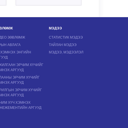
ВЛӨМЖ
МЭДЭЭ
ДЕО ЗӨВЛӨМЖ
СТАТИСТИК МЭДЭЭ
РЫН АВЛАГА
ТАЙЛАН МЭДЭЭ
 ХЭМНЭХ ЭНГИЙН
МЭДЭЭ, МЭДЭЭЛЭЛ
ГУУД
ХИЛГААН ЭРЧИМ ХҮЧИЙГ
МНЭХ АРГУУД
ЛААНЫ ЭРЧИМ ХҮЧИЙГ
МНЭХ АРГУУД
РИЛГЫН ЭРЧИМ ХҮЧИЙГ
МНЭХ АРГУУД
ЧИМ ХҮЧ ХЭМНЭХ
НЕЖЕМЕНТИЙН АРГУУД