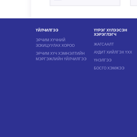
ҮЙЛЧИЛГЭЭ
ҮҮРЭГ ХҮЛЭЭСЭН
ХЭРЭГЛЭГЧ
ЭРЧИМ ХҮЧНИЙ
ЖАГСААЛТ
ЗОХИЦУУЛАХ ХОРОО
АУДИТ ХИЙЛГЭХ ҮХХ
ЭРЧИМ ХҮЧ ХЭМНЭЛТИЙН
МЭРГЭЖЛИЙН ҮЙЛЧИЛГЭЭ
ҮНЭЛГЭЭ
БОСГО ХЭМЖЭЭ