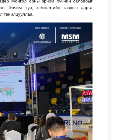
 өдөр Монгол орны эрчим хүчний салбарыг
ны Эрчим хүч, хэмнэлтийн газрын дарга
эл танилцууллаа.