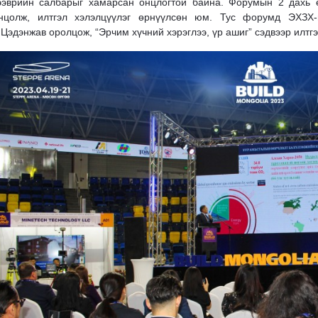
ээврийн салбарыг хамарсан онцлогтой байна. Форумын 2 дахь
нцолж, илтгэл хэлэлцүүлэг өрнүүлсөн юм. Тус форумд ЭХЗХ-
.Цэдэнжав оролцож, “Эрчим хүчний хэрэглээ, үр ашиг” сэдвээр илтг