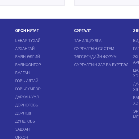
ОРОН НУТАГ
СУРГАЛТ
ЗӨ
LEEAP ТУХАЙ
ТАНИЛЦУУЛГА
ВИ
АРХАНГАЙ
СУРГАЛТЫН СИСТЕМ
ГА
БАЯН-ӨЛГИЙ
ТӨГСӨГЧДИЙН ФОРУМ
ЭХ
АР
БАЯНХОНГОР
СУРГАЛТЫН ЗАР БА БҮРТГЭЛ
ЦА
БУЛГАН
ХЭ
ГОВЬ-АЛТАЙ
ДУ
ГОВЬСҮМБЭР
ХЭ
ДАРХАН-УУЛ
БА
ХЭ
ДОРНОГОВЬ
ЭР
ДОРНОД
МЕ
ДУНДГОВЬ
ЗАВХАН
ОРХОН