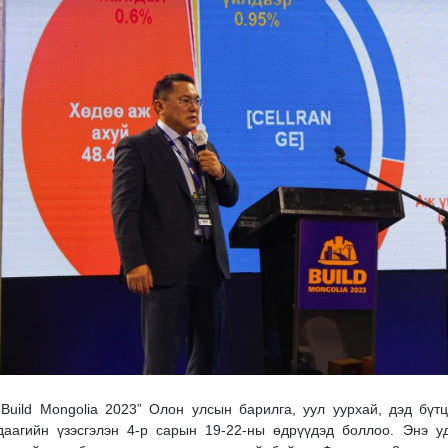
Build Mongolia 2023” Олон улсын барилга, уул уурхай, дэд бүтц
даагийн үзэсгэлэн 4-р сарын 19-22-ны өдрүүдэд боллоо. Энэ уд