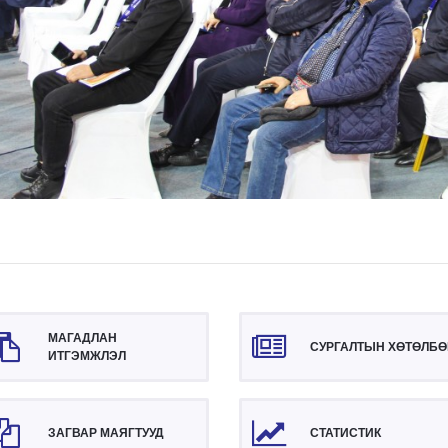
МАГАДЛАН
СУРГАЛТЫН ХӨТӨЛБӨ
ИТГЭМЖЛЭЛ
ЗАГВАР МАЯГТУУД
СТАТИСТИК