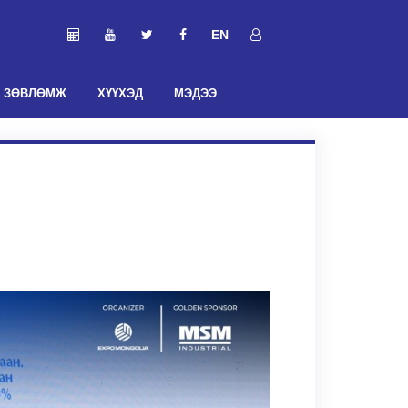
EN
ЗӨВЛӨМЖ
ХҮҮХЭД
МЭДЭЭ