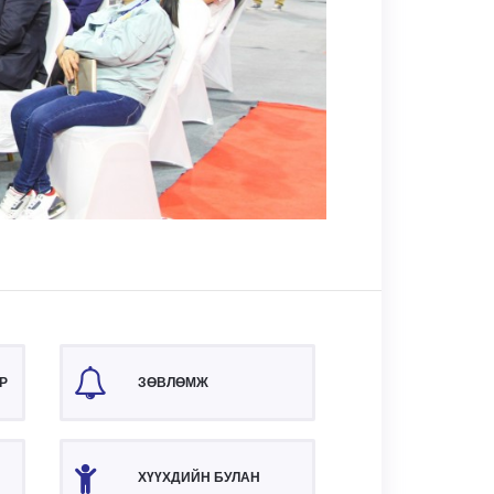
Р
ЗӨВЛӨМЖ
ХҮҮХДИЙН БУЛАН