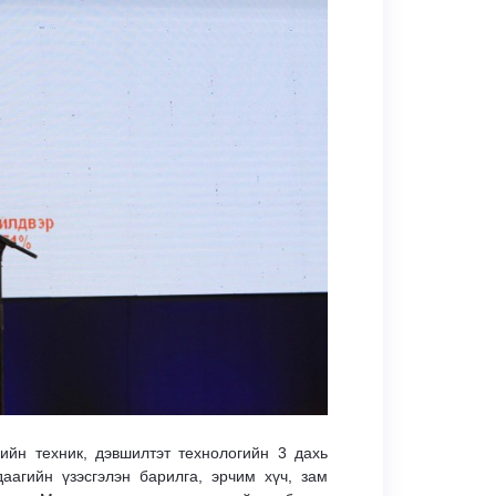
ийн техник, дэвшилтэт технологийн 3 дахь
аагийн үзэсгэлэн барилга, эрчим хүч, зам